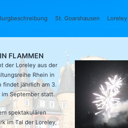
Burgbeschreibung
St. Goarshausen
Loreley
ü
en
 IN FLAMMEN
t der Loreley aus der
ltungsreihe Rhein in
findet jährlich am 3.
im September statt.
em spektakulären
k im Tal der Loreley,