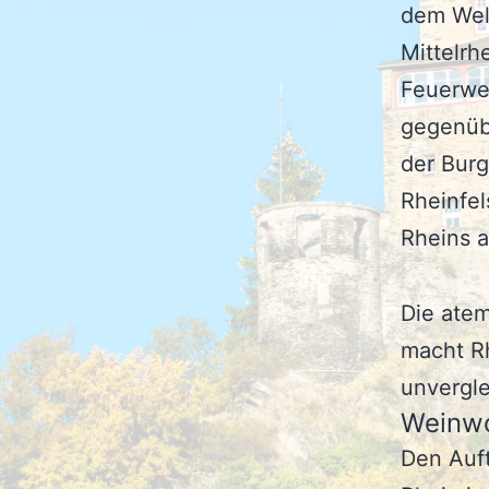
dem Wel
Mittelrhe
Feuerwe
gegenüb
der Burg
Rheinfel
Rheins a
Die atem
macht R
unvergle
Weinwo
Den Auft