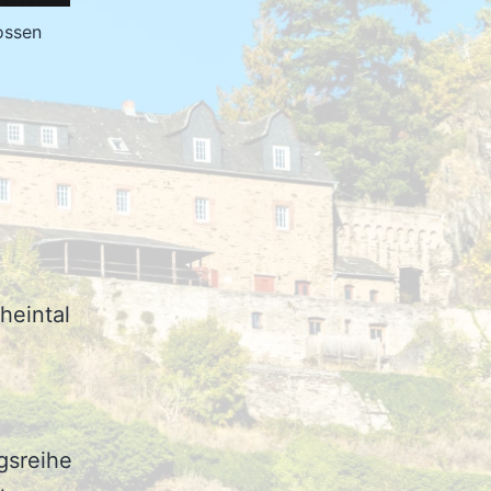
ossen
heintal
gsreihe