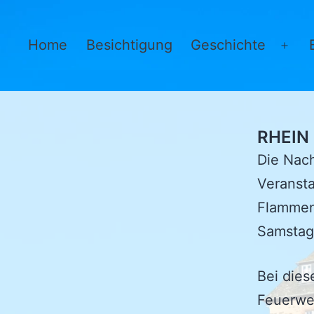
Zum
Inhalt
Burg
Home
Besichtigung
Geschichte
Men
springen
Katz
öffn
RHEIN
Die Nach
Veransta
Flammen 
Samstag 
Bei dies
Feuerwer